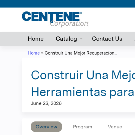
Home
Catalog
Contact Us
Home
»
Construir Una Mejor Recuperacíon...
You
are
Construir Una Mejo
here
Herramientas para 
June 23, 2026
Overview
Program
Venue