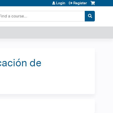
Login
Register
earch
cación de