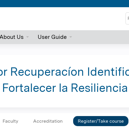
Jump to content
S
About Us
User Guide
r Recuperacíon Identifi
Fortalecer la Resiliencia
Faculty
Accreditation
Register/Take course